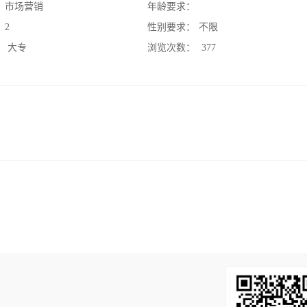
：
市场营销
年龄要求：
：
2
性别要求：
不限
：
大专
浏览次数：
377